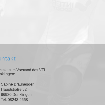
ontakt
ntakt zum Vorstand des VFL
nklingen:
Sabine Braunegger
Hauptstraße 32
86920 Denklingen
Tel: 08243-2668