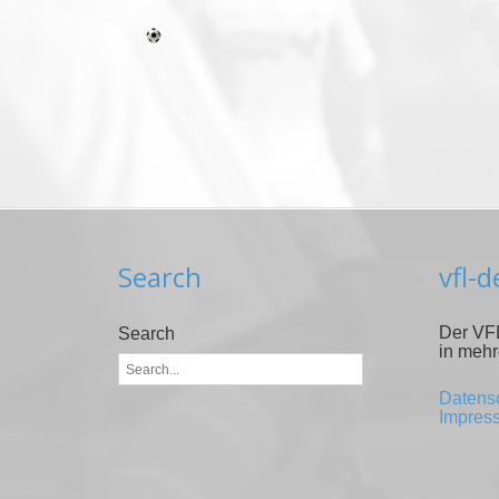
Search
vfl-
Der VFL
Search
in mehr
Datens
Impres