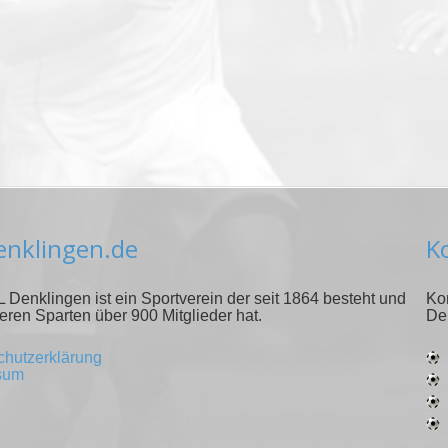
denklingen.de
K
 Denklingen ist ein Sportverein der seit 1864 besteht und
Ko
eren Sparten über 900 Mitglieder hat.
De
chutzerklärung
sum